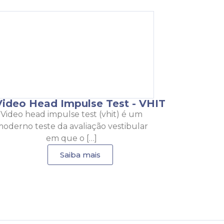
Video Head Impulse Test - VHIT
Video head impulse test (vhit) é um
oderno teste da avaliação vestibular
em que o […]
Saiba mais