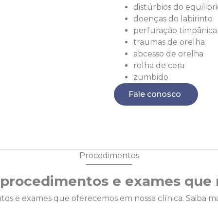
distúrbios do equilibr
doenças do labirinto
perfuração timpânica
traumas de orelha
abcesso de orelha
rolha de cera
zumbido
Fale conosco
Procedimentos
s procedimentos e exames que 
tos e exames que oferecemos em nossa clínica. Saiba ma