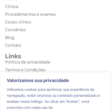
Clínica
Procedimentos e exames
Corpo clínico
Convênios
Blog
Contato
Links
Política de privacidade
Termos e Condições
Contato
Valorizamos sua privacidade
(44) 3028-3944
Utilizamos cookies para aprimorar sua experiência de
navegação, exibir anúncios ou conteúdo personalizado e
(44) 9 9973-0804
analisar nosso tráfego. Ao clicar em “Aceitar”, você
Rua Rodrigo Silva, 125 - Maringá - PR
concorda com nosso uso de