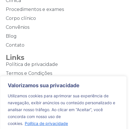
Clínica
Procedimentos e exames
Corpo clínico
Convênios
Blog
Contato
Links
Política de privacidade
Termos e Condições
Contato
Valorizamos sua privacidade
(44) 3028-3944
Utilizamos cookies para aprimorar sua experiência de
navegação, exibir anúncios ou conteúdo personalizado e
(44) 9 9973-0804
analisar nosso tráfego. Ao clicar em “Aceitar”, você
Rua Rodrigo Silva, 125 - Maringá - PR
concorda com nosso uso de
cookies.
Política de privacidade