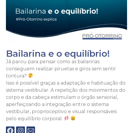
Bailarina e o equilíbrio!
Já parou para pensar como as bailarinas
conseguem realizar piruetas e giros sem sentir
tontura?
Isso é possível graças a adaptação e habituação do
sistema vestibular. A repetição dos movimentos do
corpo e da cabeça estimulam o órgão sensorial,
aperfeiçoando a integração entre o sistema
vestibular, proprioceptivo e visual responsáveis
pelo equilíbrio corporal.