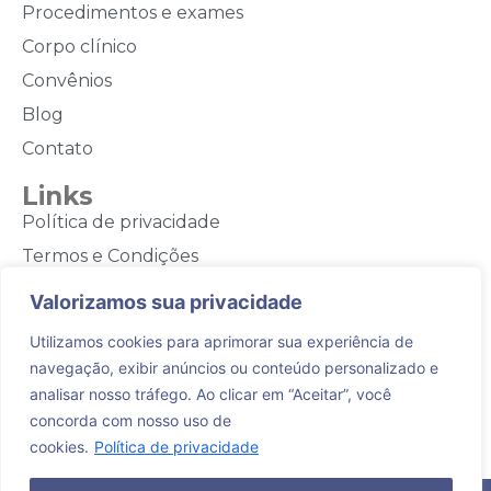
Procedimentos e exames
Corpo clínico
Convênios
Blog
Contato
Links
Política de privacidade
Termos e Condições
Contato
Valorizamos sua privacidade
(44) 3028-3944
Utilizamos cookies para aprimorar sua experiência de
navegação, exibir anúncios ou conteúdo personalizado e
(44) 9 9973-0804
analisar nosso tráfego. Ao clicar em “Aceitar”, você
Rua Rodrigo Silva, 125 - Maringá - PR
concorda com nosso uso de
cookies.
Política de privacidade